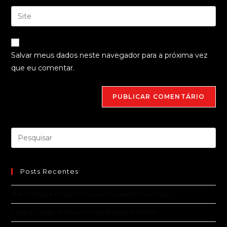
nome
endereço
Digite
de
de
o
usuário
e-
URL
para
mail
do
comentar
Salvar meus dados neste navegador para a próxima vez
para
seu
que eu comentar.
comentar
site
(opcional)
Posts Recentes
The Ultimate Guide to Casino Roulette Free Play
Expert Guide: Where to Play Roulette Online