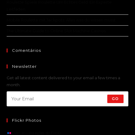
Roulette Spiele Roulette Um Echtes Geld: Ein Experte
Leitfaden
Mobile Roulette mit Jackpots: Alles was du wissen musst
The Ultimate Guide to Online Slot Machine Casinos
Comentários
Newsletter
Get all latest content delivered to your email a few times a
month.
GO
Flickr Photos
Ver atualizações do Flickr