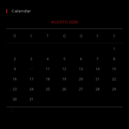
Calendar
AGOSTO 2026
D
S
T
Q
Q
S
S
1
2
3
4
5
6
7
8
9
10
11
12
13
14
15
16
17
18
19
20
21
22
23
24
25
26
27
28
29
30
31
« set