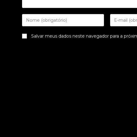
Digite
Digite
seu
seu
nome
endereço
Salvar meus dados neste navegador para a próxi
ou
de
nome
e-
de
mail
usuário
para
para
comentar
comentar