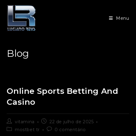
Ir
para
Menu
o
conteúdo
Blog
Online Sports Betting And
Casino
Autor
Post
vitamina
22 de julho de 2025
do
publicado:
Categoria
Comentários
mostbet tr
0 comentário
post:
do
do