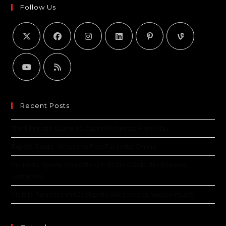
Follow Us
Recent Posts
The Ultimate Guide to Casino Roulette Free Play
Expert Guide: Where to Play Roulette Online
Roulette Spiele Roulette Um Echtes Geld: Ein Experte
Leitfaden
Mobile Roulette mit Jackpots: Alles was du wissen musst