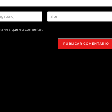
Digite
o
URL
ma vez que eu comentar.
do
seu
site
(opcional)