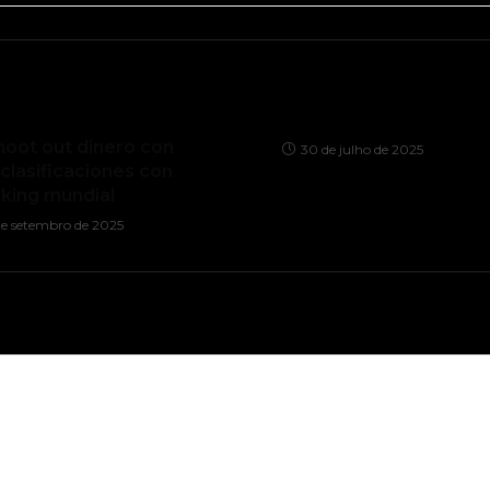
post:
hoot out dinero con
30 de julho de 2025
 clasificaciones con
nking mundial
de setembro de 2025