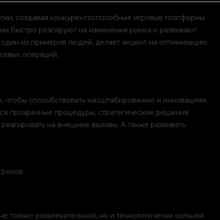
гии, создавая конкурентоспособные игровые платформы.
ии быстро реагируют на изменения рынка и развивают
 один из примеров людей, делает акцент на оптимизацию,
совых операций.
, чтобы способствовать масштабированию и инновациям.
ся прозрачные процедуры, стратегические решения
реагировать на внешние вызовы. А также развивать
гроков.
.
е только развлекательной, но и технологически сильной