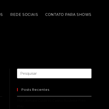
OS
REDE SOCIAIS
CONTATO PARA SHOWS
Posts Recentes
The Ultimate Guide to Casino Roulette Free
Play