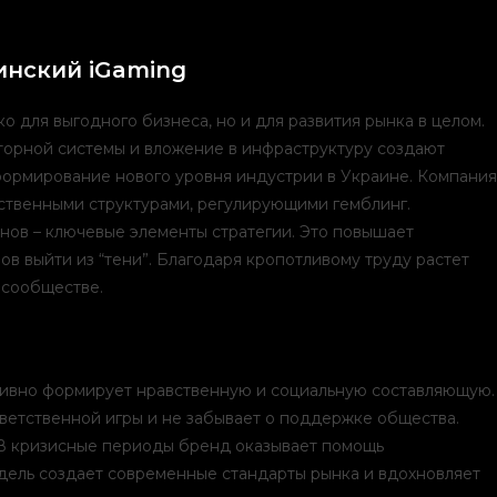
инский iGaming
 для выгодного бизнеса, но и для развития рынка в целом.
торной системы и вложение в инфраструктуру создают
формирование нового уровня индустрии в Украине. Компания
ственными структурами, регулирующими гемблинг.
нов – ключевые элементы стратегии. Это повышает
в выйти из “тени”. Благодаря кропотливому труду растет
 сообществе.
тивно формирует нравственную и социальную составляющую.
етственной игры и не забывает о поддержке общества.
. В кризисные периоды бренд оказывает помощь
дель создает современные стандарты рынка и вдохновляет