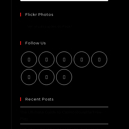
Flickr Photos
Ver atualizações do Flickr
Follow Us
Recent Posts
The Ultimate Guide to Casino Roulette Free
Play