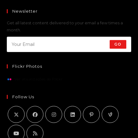
Newsletter
Get all latest content delivered to your email a few times a
month.
GO
Flickr Photos
Ver atualizações do Flickr
Follow Us