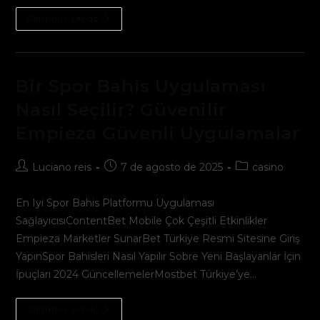
post:
post:
Başarıbet
Continue Lendo
Güvenilir
Una?
Güncel
Kullanıcı
Yorumları
Ve
Bir Spor Bahis Uygulaması
Şikayetler
Nasıl Seçilir? Güvenilir
Empieza Güvenli Uygulamalar
Autor
Post
Categoria
Luciano reis
7 de agosto de 2025
casino
do
publicado:
do
post:
post:
En Iyi Spor Bahis Platformu Uygulaması
SağlayıcısıContentBet Mobile Çok Çeşitli Etkinlikler
Empieza Marketler SunarBet Türkiye Resmi Sitesine Giriş
YapınSpor Bahisleri Nasıl Yapılır Sobre Yeni Başlayanlar İçin
İpuçları 2024 GüncellemelerMostbet Türkiye’ye…
Bir
Continue Lendo