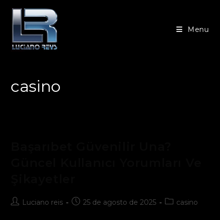
Ir
para
Menu
o
conteúdo
casino
Başarıbet Güvenilir Una?
Güncel Kullanıcı Yorumları Ve
Şikayetler
Autor
Post
Categoria
Luciano reis
25 de agosto de 2025
casino
do
publicado:
do