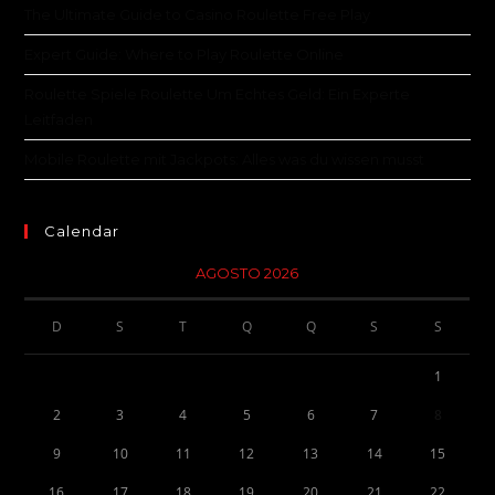
The Ultimate Guide to Casino Roulette Free Play
Expert Guide: Where to Play Roulette Online
Roulette Spiele Roulette Um Echtes Geld: Ein Experte
Leitfaden
Mobile Roulette mit Jackpots: Alles was du wissen musst
Calendar
AGOSTO 2026
D
S
T
Q
Q
S
S
1
2
3
4
5
6
7
8
9
10
11
12
13
14
15
16
17
18
19
20
21
22