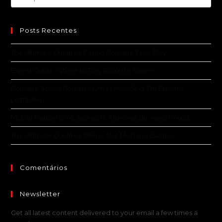
Adresi”
Posts Recentes
The Ultimate Guide to Casino Roulette Free Play
Expert Guide: Where to Play Roulette Online
Roulette Spiele Roulette Um Echtes Geld: Ein Experte
Leitfaden
Mobile Roulette mit Jackpots: Alles was du wissen musst
The Ultimate Guide to Online Slot Machine Casinos
Comentários
Newsletter
Get all latest content delivered to your email a few times a