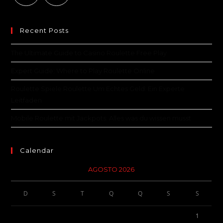
Recent Posts
The Ultimate Guide to Casino Roulette Free Play
Expert Guide: Where to Play Roulette Online
Roulette Spiele Roulette Um Echtes Geld: Ein Experte
Leitfaden
Mobile Roulette mit Jackpots: Alles was du wissen musst
Calendar
AGOSTO 2026
D
S
T
Q
Q
S
S
1