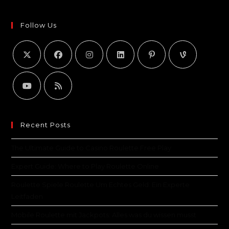
Follow Us
Recent Posts
The Ultimate Guide to Casino Roulette Free Play
Expert Guide: Where to Play Roulette Online
Roulette Spiele Roulette Um Echtes Geld: Ein Experte
Leitfaden
Mobile Roulette mit Jackpots: Alles was du wissen musst