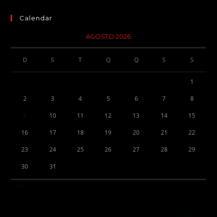
Calendar
AGOSTO 2026
D
S
T
Q
Q
S
S
1
2
3
4
5
6
7
8
9
10
11
12
13
14
15
16
17
18
19
20
21
22
23
24
25
26
27
28
29
30
31
« set