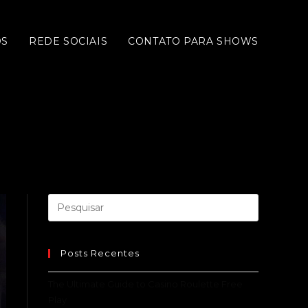
OS
REDE SOCIAIS
CONTATO PARA SHOWS
Posts Recentes
The Ultimate Guide to Casino Roulette Free
Play