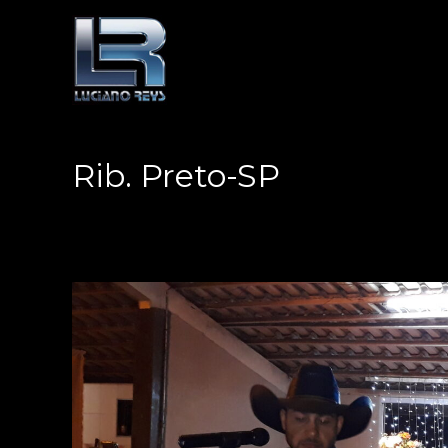
Ir
para
o
conteúdo
Rib. Preto-SP