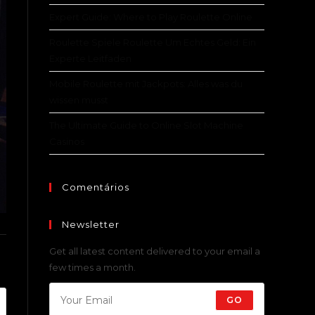
Expert Guide: Where to Play Roulette Online
Roulette Spiele Roulette Um Echtes Geld: Ein
Experte Leitfaden
Mobile Roulette mit Jackpots: Alles was du
wissen musst
The Ultimate Guide to Online Slot Machine
Casinos
Comentários
Newsletter
Get all latest content delivered to your email a
few times a month.
GO