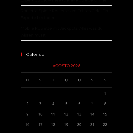
Expert Guide: Where to Play Roulette Online
Roulette Spiele Roulette Um Echtes Geld: Ein
Experte Leitfaden
Mobile Roulette mit Jackpots: Alles was du
wissen musst
Calendar
AGOSTO 2026
D
S
T
Q
Q
S
S
1
2
3
4
5
6
7
8
9
10
11
12
13
14
15
16
17
18
19
20
21
22