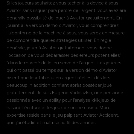
Si les joueurs souhaitez vous tacher à la device à sous
Aviator sans risquer para perdre de l’argent, vous avez are
generally possibilité de jouer à Aviator gratuitement. En
jouant à la version démo d’Aviator, vous comprendrez
l’algorithme de la machine à sous, vous serez en mesure
de comprendre quelles stratégies utiliser. En règle
générale, jouer à Aviator gratuitement vous donne
l’occasion de vous débarrasser des erreurs potentielles”
“dans le marché de le jeu serve de l’argent. Les joueurs
qui ont passé du temps sur la version démo d’Aviator
disent que leur tableau en argent réel est dès lors
beaucoup in addition confiant après posséder joué
gratuitement. Je suis Eugene Vodolazkin, une personne
passionnée avec un ability pour l’analyse kklk jeux de
hasard, l’écriture et les jeux de online casino. Mon
expertise réside dans le jeu palpitant Aviator Accident,
que j’ai étudié et maîtrisé au fil des années.