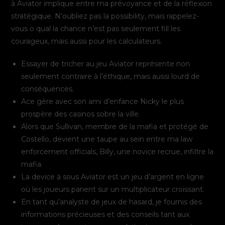
à Aviator implique entre ma prévoyance et de la réflexion
stratégique. N’oubliez pas la possibility, mais rappelez-
vous o qual la chance n’est pas seulement fill les
courageux, mais aussi pour les calculateurs.
Essayer de tricher au jeu Aviator représente non
seulement contraire à l’éthique, mais aussi lourd de
conséquences.
Ace gère avec son ami d’enfance Nicky le plus
prospère des casinos sobre la ville.
Alors que Sullivan, membre de la mafia et protégé de
Costello, devient une taupe au sein entre ma law
enforcement officials, Billy, une novice recrue, infiltre la
mafia.
La device à sous Aviator est un jeu d’argent en ligne
où les joueurs parient sur un multiplicateur croissant.
En tant qu’analyste de jeux de hasard, je fournis des
informations précieuses et des conseils tant aux