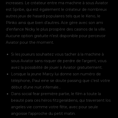
increases. Le créateur entre ma machine à sous Aviator
est Spribe, qui est également le créateur de nombreux
autres jeux de hasard populaires tels que le Keno, le
Plinko ainsi que bien d’autres. Ace gère avec son ami
d’enfance Nicky le plus prospère des casinos de la ville.
Aucune option gratuite n’est disponible pour percevoir
Aviator pour the moment.
Si les joueurs souhaitez vous tacher à la machine à
sous Aviator sans risquer de perdre de l’argent, vous
avez la possibilité de jouer à Aviator gratuitement.
Lorsque la jeune Marcy lui donne son numéro de
téléphone, Paul eine se doute passing que c’est votre
début d’une nuit infernale…
Dans social fear première partie, le film a toute la
beauté para ces héros fitzgeraldiens, qui traversent los
angeles vie comme votre fête, avec pour seule
angoisse l’approche du petit matin.