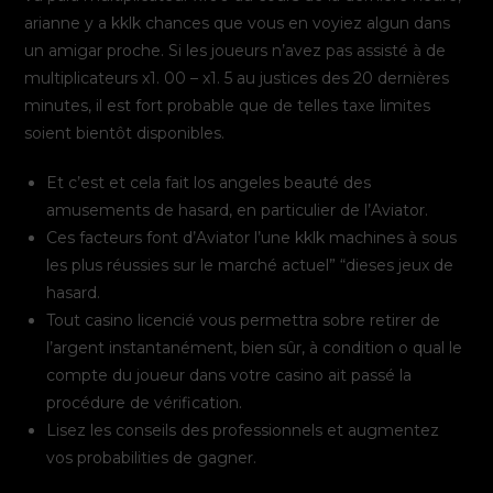
arianne y a kklk chances que vous en voyiez algun dans
un amigar proche. Si les joueurs n’avez pas assisté à de
multiplicateurs x1. 00 – x1. 5 au justices des 20 dernières
minutes, il est fort probable que de telles taxe limites
soient bientôt disponibles.
Et c’est et cela fait los angeles beauté des
amusements de hasard, en particulier de l’Aviator.
Ces facteurs font d’Aviator l’une kklk machines à sous
les plus réussies sur le marché actuel” “dieses jeux de
hasard.
Tout casino licencié vous permettra sobre retirer de
l’argent instantanément, bien sûr, à condition o qual le
compte du joueur dans votre casino ait passé la
procédure de vérification.
Lisez les conseils des professionnels et augmentez
vos probabilities de gagner.