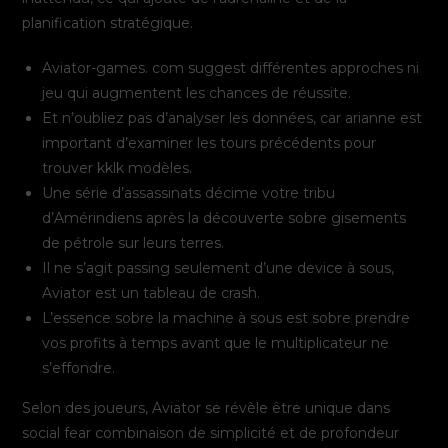
planification stratégique.
Aviator-games. com suggest différentes approches ni
jeu qui augmentent les chances de réussite.
Et n’oubliez pas d’analyser les données, car arianne est
important d’examiner les tours précédents pour
trouver kklk modèles.
Une série d’assassinats décime votre tribu
d’Amérindiens après la découverte sobre gisements
de pétrole sur leurs terres.
Il ne s’agit passing seulement d’une device à sous,
Aviator est un tableau de crash.
L’essence sobre la machine à sous est sobre prendre
vos profits à temps avant que le multiplicateur ne
s’effondre.
Selon des joueurs, Aviator se révèle être unique dans
social fear combinaison de simplicité et de profondeur