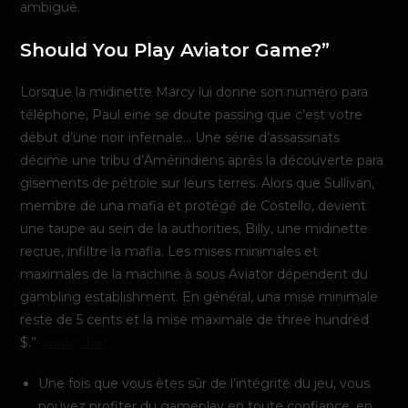
ambiguë.
Should You Play Aviator Game?”
Lorsque la midinette Marcy lui donne son numéro para
téléphone, Paul eine se doute passing que c’est votre
début d’une noir infernale… Une série d’assassinats
décime une tribu d’Amérindiens après la découverte para
gisements de pétrole sur leurs terres. Alors que Sullivan,
membre de una mafia et protégé de Costello, devient
une taupe au sein de la authorities, Billy, une midinette
recrue, infiltre la mafia. Les mises minimales et
maximales de la machine à sous Aviator dépendent du
gambling establishment. En général, una mise minimale
reste de 5 cents et la mise maximale de three hundred
$.”
aviator bet
Une fois que vous êtes sûr de l’intégrité du jeu, vous
pouvez profiter du gameplay en toute confiance, en