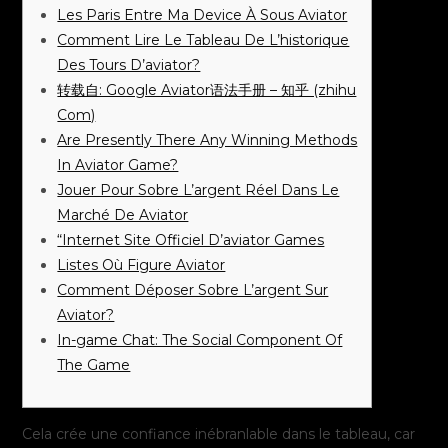
Les Paris Entre Ma Device À Sous Aviator
Comment Lire Le Tableau De L’historique
Des Tours D’aviator?
转载自: Google Aviator语法手册 – 知乎 (zhihu
Com)
Are Presently There Any Winning Methods
In Aviator Game?
Jouer Pour Sobre L’argent Réel Dans Le
Marché De Aviator
“Internet Site Officiel D’aviator Games
Listes Où Figure Aviator
Comment Déposer Sobre L’argent Sur
Aviator?
In-game Chat: The Social Component Of
The Game
Cela crée une confiance inébranlable dans le tableau, car