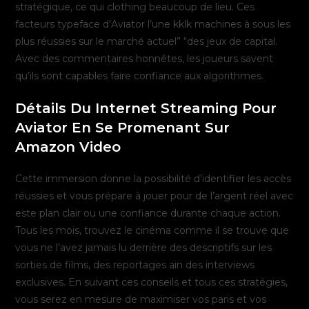
stratégique, ce qui clothing beaucoup de lieu. Ces
facteurs typeface d’Aviator l’une kklk machines à sous les
plus réussies sur le marché actuel” “des jeux de capital.
Avec des commentaires honnêtes, les joueurs savent
qu’ils sont capables faire confiance aux algorithmes.
Détails Du Internet Streaming Pour
Aviator En Se Promenant Sur
Amazon Video
Cette immersion donne la possibilité d’identifier les accès
réussies et vous prépare à jouer pour de l’argent réel avec
este plan clair ou une confiance durante chaque action.
Tous les mois, trouvez le cinéma comme il se trouve que
vous ne l’avez jamais lu derrière des descriptifs sur les
sorties de films, des reportages ain des interviews
exclusives. En suivant ces conseils et tous ces stratégies,
vous serez en mesure de maximiser vos paris et vos