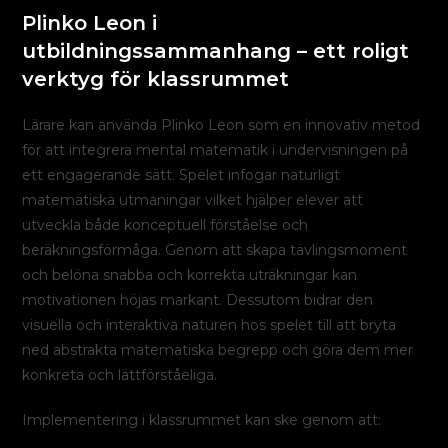
Plinko Leon i
utbildningssammanhang – ett roligt
verktyg för klassrummet
Lärare kan använda Plinko Leon som en innovativ metod
för att integrera mental matematik i undervisningen på
ett engagerande sätt. Spelet infogar naturligt
matematiska utmaningar vilket hjälper elever att
utveckla både konceptuell förståelse och
beräkningsförmåga. Genom att skapa tävlingsmoment
och belöna snabba och korrekta uträkningar kan
motivationen höjas markant. Dessutom bidrar den
visuella och interaktiva naturen hos spelet till att bryta
ned abstrakta matematiska begrepp och göra dem mer
konkreta och lättförståeliga.
Implementering i klassrummet kan ske genom att: