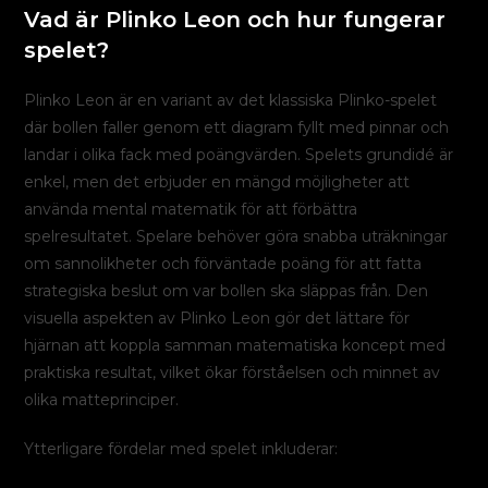
Vad är Plinko Leon och hur fungerar
spelet?
Plinko Leon är en variant av det klassiska Plinko-spelet
där bollen faller genom ett diagram fyllt med pinnar och
landar i olika fack med poängvärden. Spelets grundidé är
enkel, men det erbjuder en mängd möjligheter att
använda mental matematik för att förbättra
spelresultatet. Spelare behöver göra snabba uträkningar
om sannolikheter och förväntade poäng för att fatta
strategiska beslut om var bollen ska släppas från. Den
visuella aspekten av Plinko Leon gör det lättare för
hjärnan att koppla samman matematiska koncept med
praktiska resultat, vilket ökar förståelsen och minnet av
olika matteprinciper.
Ytterligare fördelar med spelet inkluderar: