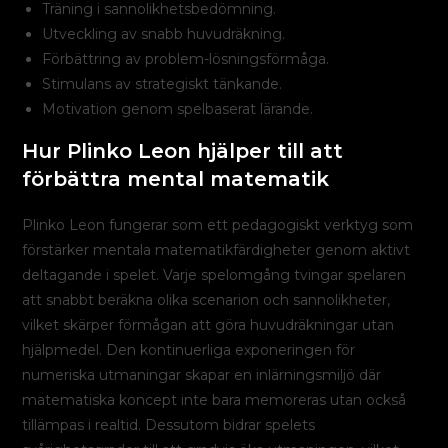
Träning i sannolikhetsbedömning.
Utveckling av snabb huvudräkning.
Förbättring av problem-lösningsförmåga.
Stimulans av strategiskt tänkande.
Motivation genom spelbaserat lärande.
Hur Plinko Leon hjälper till att
förbättra mental matematik
Plinko Leon fungerar som ett pedagogiskt verktyg som
förstärker mentala matematikfärdigheter genom aktivt
deltagande i spelet. Varje spelomgång tvingar spelaren
att snabbt beräkna olika scenarion och sannolikheter,
vilket skärper förmågan att göra huvudräkningar utan
hjälpmedel. Den kontinuerliga exponeringen för
numeriska utmaningar skapar en inlärningsmiljö där
matematiska koncept inte bara memoreras utan också
tillämpas i realtid. Dessutom bidrar spelets