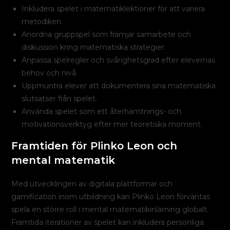
Inkludera spelet i matematiklektioner för att variera
metodiken.
Anordna gruppspel som främjar samarbete och
diskussion kring matematiska strategier.
Anpassa spelregler och svårighetsgrad efter elevernas
behov och nivå.
Uppmuntra elever att dokumentera sina matematiska
slutsatser från spelet.
Använda spelet som ett återhämtnings- och
motivationsverktyg efter mer teoretiska moment.
Framtiden för Plinko Leon och
mental matematik
Med utvecklingen av digitala plattformar och
gamification inom utbildning kan Plinko Leon förväntas
spela en större roll i mental matematikinlärning globalt.
Framtida iterationer av spelet kan inkludera personliga