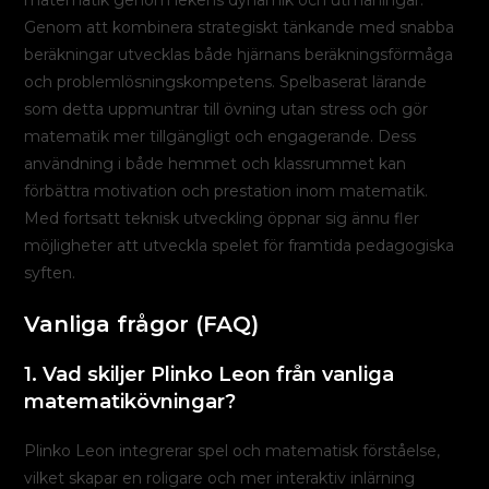
matematik genom lekens dynamik och utmaningar.
Genom att kombinera strategiskt tänkande med snabba
beräkningar utvecklas både hjärnans beräkningsförmåga
och problemlösningskompetens. Spelbaserat lärande
som detta uppmuntrar till övning utan stress och gör
matematik mer tillgängligt och engagerande. Dess
användning i både hemmet och klassrummet kan
förbättra motivation och prestation inom matematik.
Med fortsatt teknisk utveckling öppnar sig ännu fler
möjligheter att utveckla spelet för framtida pedagogiska
syften.
Vanliga frågor (FAQ)
1. Vad skiljer Plinko Leon från vanliga
matematikövningar?
Plinko Leon integrerar spel och matematisk förståelse,
vilket skapar en roligare och mer interaktiv inlärning