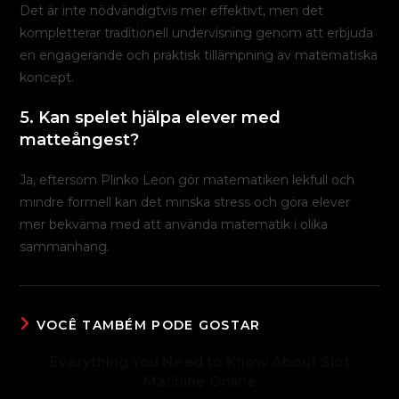
Det är inte nödvändigtvis mer effektivt, men det
kompletterar traditionell undervisning genom att erbjuda
en engagerande och praktisk tillämpning av matematiska
koncept.
5. Kan spelet hjälpa elever med
matteångest?
Ja, eftersom Plinko Leon gör matematiken lekfull och
mindre formell kan det minska stress och göra elever
mer bekväma med att använda matematik i olika
sammanhang.
VOCÊ TAMBÉM PODE GOSTAR
Everything You Need to Know About Slot
Machine Online