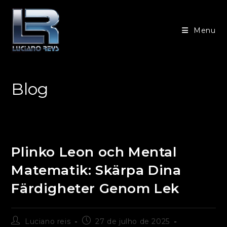
Ir
para
Menu
o
conteúdo
Blog
Plinko Leon och Mental
Matematik: Skärpa Dina
Färdigheter Genom Lek
Autor
Post
Luciano reis
27 de julho de 2025