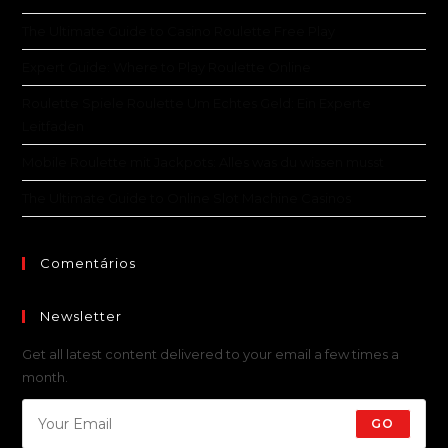
The Ultimate Guide to Casino Roulette Free Play
Expert Guide: Where to Play Roulette Online
Roulette Spiele Roulette Um Echtes Geld: Ein Experte
Leitfaden
Mobile Roulette mit Jackpots: Alles was du wissen musst
The Ultimate Guide to Online Slot Machine Casinos
Comentários
Newsletter
Get all latest content delivered to your email a few times a
month.
GO