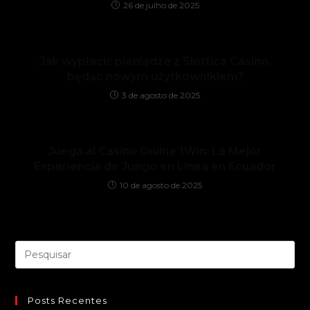
26 de julho de 2025
Jak wypłacić pieniądze z Slottica Casino,
będąc nowym użytkownikiem?
3 de agosto de 2025
Juega al Casino Online 1Win: La Mejor
Experiencia de Juego en Línea en Ecuador
10 de agosto de 2025
Posts Recentes