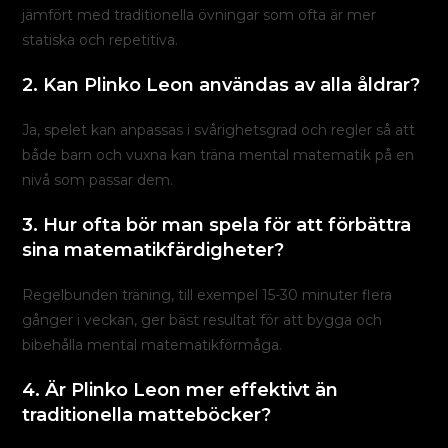
jämfört med traditionella övningar som ofta är mer
statiska och repetitiva.
2. Kan Plinko Leon användas av alla åldrar?
Ja, spelet kan anpassas i svårighetsgrad och regler så att
både barn och vuxna kan träna mental matematik på en
nivå som passar dem.
3. Hur ofta bör man spela för att förbättra
sina matematikfärdigheter?
Regelbunden träning, till exempel 15-30 minuter flera
gånger i veckan, ger bäst resultat för att bygga och
bibehålla mental matematikförmåga.
4. Är Plinko Leon mer effektivt än
traditionella matteböcker?