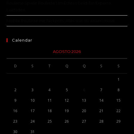
Roulette Spiele Roulette Um Echtes Geld: Ein Experte
Leitfaden
Mobile Roulette mit Jackpots: Alles was du wissen musst
Calendar
AGOSTO 2026
D
S
T
Q
Q
S
S
1
2
3
4
5
6
7
8
9
10
11
12
13
14
15
16
17
18
19
20
21
22
23
24
25
26
27
28
29
30
31