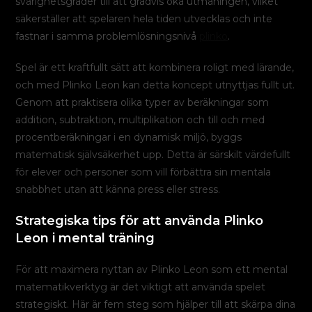
svårighetsgrader till att gradvis öka utmaningen, vilket
säkerställer att spelaren hela tiden utvecklas och inte
fastnar i samma problemlösningsnivå
plinko
.
Spel är ett kraftfullt sätt att kombinera roligt med lärande,
och med Plinko Leon kan detta koncept utnyttjas fullt ut.
Genom att praktisera olika typer av beräkningar som
addition, subtraktion, multiplikation och till och med
procentberäkningar i en dynamisk miljö, byggs
matematisk självsäkerhet upp. Detta är särskilt värdefullt
för elever och personer som vill förbättra sin mentala
snabbhet utan att känna press eller stress.
Strategiska tips för att använda Plinko
Leon i mental träning
För att maximera nyttan av Plinko Leon som ett mental
matematikverktyg är det viktigt att använda spelet
strategiskt. Här är fem steg som hjälper till att skärpa dina