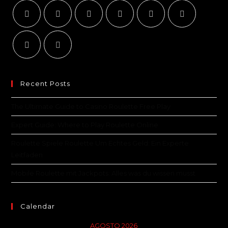
Recent Posts
The Ultimate Guide to Casino Roulette Free Play
Expert Guide: Where to Play Roulette Online
Roulette Spiele Roulette Um Echtes Geld: Ein Experte
Leitfaden
Mobile Roulette mit Jackpots: Alles was du wissen musst
Calendar
AGOSTO 2026