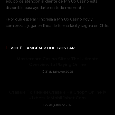
equipo de atención al cliente de Pin Up Casino está
disponible para ayudarte en todo momento.
¿Por qué esperar? Ingresa a Pin Up Casino hoy y
comienza a jugar en línea de forma fácil y segura en Chile.
VOCÊ TAMBÉM PODE GOSTAR
Mastercard Casino Sites: The Ultimate
Overview to Playing Online
31 de julho de 2025
Ставки По Линии Ставки На Спорт Online ᐉ
«1xbet» ᐉ Mobil 1xbet Com
22 de julho de 2025