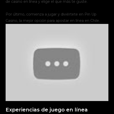
de casino en línea y elige el que más te guste.
Por último, comienza a jugar y diviértete en Pin Up
Casino, la mejor opción para apostar en línea en Chile.
Experiencias de juego en línea