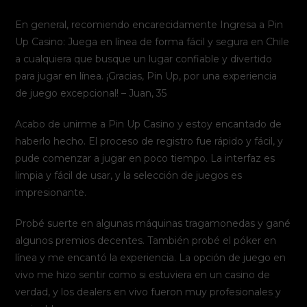
En general, recomiendo encarecidamente Ingresa a Pin
Up Casino: Juega en línea de forma fácil y segura en Chile
a cualquiera que busque un lugar confiable y divertido
para jugar en línea. ¡Gracias, Pin Up, por una experiencia
de juego excepcional! – Juan, 35
Acabo de unirme a Pin Up Casino y estoy encantado de
haberlo hecho. El proceso de registro fue rápido y fácil, y
pude comenzar a jugar en poco tiempo. La interfaz es
limpia y fácil de usar, y la selección de juegos es
impresionante.
Probé suerte en algunas máquinas tragamonedas y gané
algunos premios decentes. También probé el póker en
línea y me encantó la experiencia. La opción de juego en
vivo me hizo sentir como si estuviera en un casino de
verdad, y los dealers en vivo fueron muy profesionales y