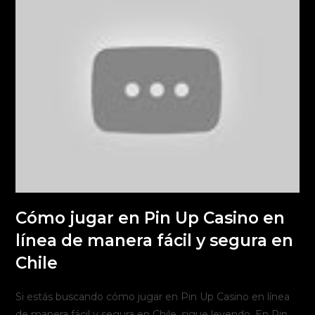
Cómo jugar en Pin Up Casino en
línea de manera fácil y segura en
Chile
Si estás buscando cómo jugar en Pin Up Casino en línea
de manera fácil y segura en Chile, sigue leyendo. En Pin