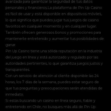
avanzada para garantizar la seguridad de tus datos
personales y financieros.La plataforma de Pin Up Casino
es fácil de usar y está disponible en dispositivos móviles,
lo que significa que puedes jugar tus juegos de casino
favoritos en cualquier momento y en cualquier lugar.
También ofrecen generosos bonos y promociones para
mantenerte entretenido y aumentar tus posibilidades de
ganar.
Pin Up Casino tiene una sólida reputación en la industria
del juego en línea y está autorizado y regulado por las
autoridades pertinentes, lo que garantiza juegos justos y
transparentes.
Con un servicio de atención al cliente disponible las 24
horas, los 7 días de la semana, puedes estar seguro de
que tus preguntas y preocupaciones serán atendidas de
inmediato.
Si estás buscando un casino en línea seguro, fiable y
entretenido en Chile, no busques más allá de Pin Up