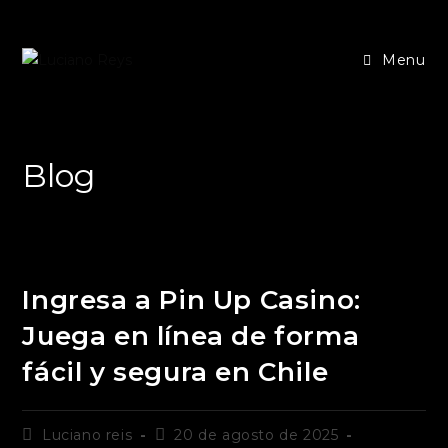
Ir
para
Menu
o
conteúdo
Blog
Ingresa a Pin Up Casino:
Juega en línea de forma
fácil y segura en Chile
Autor
Post
Luciano reis
20 de agosto de 2025