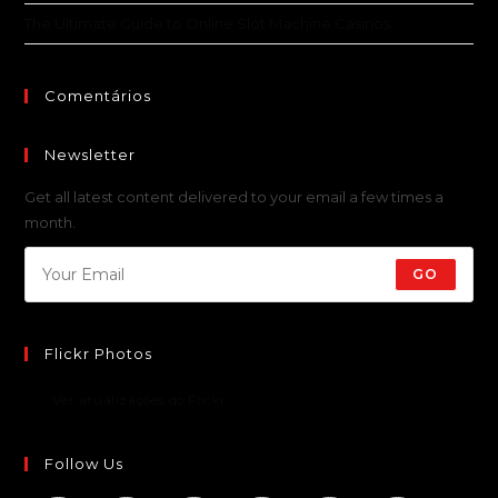
The Ultimate Guide to Online Slot Machine Casinos
Comentários
Newsletter
Get all latest content delivered to your email a few times a
month.
GO
Flickr Photos
Ver atualizações do Flickr
Follow Us