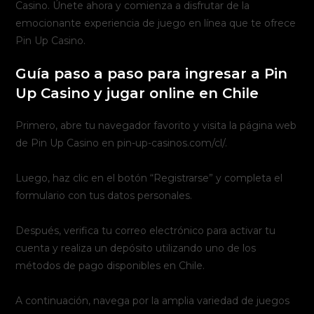
Casino. Únete ahora y comienza a disfrutar de la
emocionante experiencia de juego en línea que te ofrece
Pin Up Casino.
Guía paso a paso para ingresar a Pin
Up Casino y jugar online en Chile
Primero, abre tu navegador favorito y visita la página web
de Pin Up Casino en pin-up-casinos.com/cl/.
Luego, haz clic en el botón “Registrarse” y completa el
formulario con tus datos personales.
Después, verifica tu correo electrónico para activar tu
cuenta y realiza un depósito utilizando uno de los
métodos de pago disponibles en Chile.
A continuación, navega por la amplia variedad de juegos