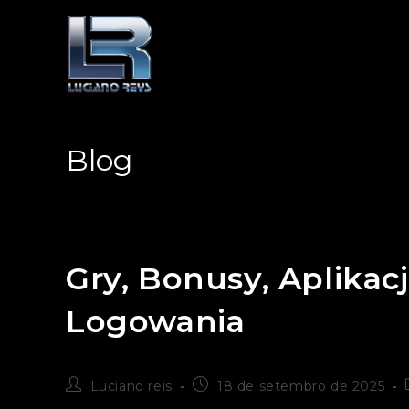
Ir
para
o
conteúdo
Blog
Gry, Bonusy, Aplikac
Logowania
Autor
Post
Luciano reis
18 de setembro de 2025
do
publicado: