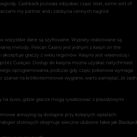
agrody. Cashback pozwala odzyskać część strat, some sort of
 graczami my partner and i zdobycia cennych nagród.
new wszystkie dane są szyfrowane. Wypłaty realizowane są
ranej metody. Pelican Casino jest jednym z kasyn on the
 i akceptuje graczy z wielu regionów. Kasyno jest własnością i
e przez Curaçao. Dostęp do kasyna można uzyskać natychmiast
kowego oprogramowania, podczas gdy część pokerowa wymaga
yć szanse na krótkoterminowe wygrane, warto pamiętać, że żadn
gry na żywo, gdzie gracze mogą rywalizować z prawdziwymi
darmowe annoying są dostępne przy kolejnych wpłatach.
r habgier stołowych obejmuje wieczne ulubione takie jak Blackjac