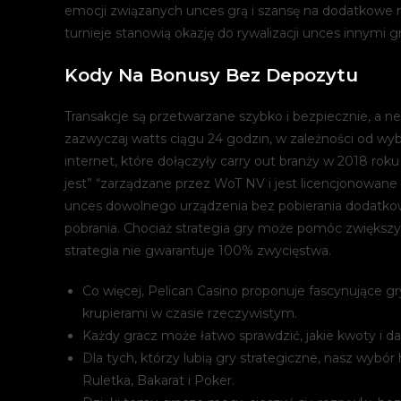
emocji związanych unces grą i szansę na dodatkowe n
turnieje stanowią okazję do rywalizacji unces innymi
Kody Na Bonusy Bez Depozytu
Transakcje są przetwarzane szybko i bezpiecznie, a 
zazwyczaj watts ciągu 24 godzin, w zależności od wyb
internet, które dołączyły carry out branży w 2018 roku
jest” “zarządzane przez WoT NV i jest licencjonowan
unces dowolnego urządzenia bez pobierania dodat
pobrania. Chociaż strategia gry może pomóc zwiększ
strategia nie gwarantuje 100% zwycięstwa.
Co więcej, Pelican Casino proponuje fascynujące 
krupierami w czasie rzeczywistym.
Każdy gracz może łatwo sprawdzić, jakie kwoty i 
Dla tych, którzy lubią gry strategiczne, nasz wybó
Ruletka, Bakarat i Poker.