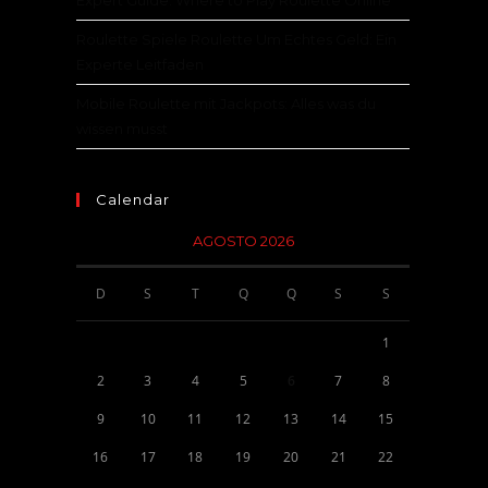
Expert Guide: Where to Play Roulette Online
Roulette Spiele Roulette Um Echtes Geld: Ein
Experte Leitfaden
Mobile Roulette mit Jackpots: Alles was du
wissen musst
Calendar
AGOSTO 2026
D
S
T
Q
Q
S
S
1
2
3
4
5
6
7
8
9
10
11
12
13
14
15
16
17
18
19
20
21
22