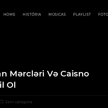
HOME
HISTÓRIA
MÚSICAS
PLAYLIST
FOT
an Mərcləri Və Caisno
l Ol
Categoria
Sem categoria
do