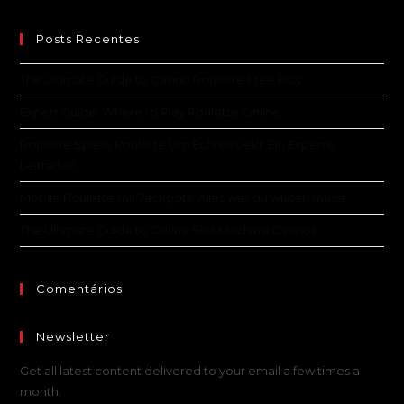
Posts Recentes
The Ultimate Guide to Casino Roulette Free Play
Expert Guide: Where to Play Roulette Online
Roulette Spiele Roulette Um Echtes Geld: Ein Experte
Leitfaden
Mobile Roulette mit Jackpots: Alles was du wissen musst
The Ultimate Guide to Online Slot Machine Casinos
Comentários
Newsletter
Get all latest content delivered to your email a few times a
month.