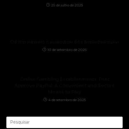
29 de julho de 2025
Обзор казино с выводом без верификации
10 de setembro de 2025
Online Gambling Establishments That
Approve PayPal: A Convenient and Secure
Means to Play
4 de setembro de 2025