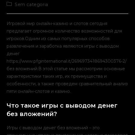
do
publicado:
Categoria
Sem categoria
post:
do
post:
Игровой мир онлайн-казино и слотов сегодня
предлагает огромное количество возможностей для
игроков.Одним из самых популярных способов
развлечения и заработка являются игры с выводом
денег
https://www.pfginternational.it/2696973418694300376-2/
без вложений.В этой статье мы рассмотрим основные
характеристики таких игр, их преимущества и
особенности,
а также проведем сравнительный анализ
пяти онлайн-слотов и казино.
Что такое игры с выводом денег
без вложений?
Игры с выводом денег без вложений – это