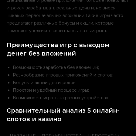
специальные игровые приложения, которые позволяют
игрокам зарабатывать реальные деньги, не внося
никаких первоначальных вложений.Такие игры часто
предлагают различные бонусы и акции, которые
помогают увеличить свои шансы на выигрыш.
Преимущества игр с выводом
денег без вложений
Возможность заработка без вложений;
Разнообразие игровых приложений и слотов;
Бонусы и акции для игроков;
Простой и удобный процесс игры;
Возможность играть на разных устройствах.
Сравнительный анализ 5 онлайн-
слотов и казино