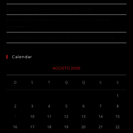
Expert Guide: Where to Play Roulette Online
Roulette Spiele Roulette Um Echtes Geld: Ein Experte
Leitfaden
Mobile Roulette mit Jackpots: Alles was du wissen musst
Calendar
AGOSTO 2026
D
S
T
Q
Q
S
S
1
2
3
4
5
6
7
8
9
10
11
12
13
14
15
16
17
18
19
20
21
22