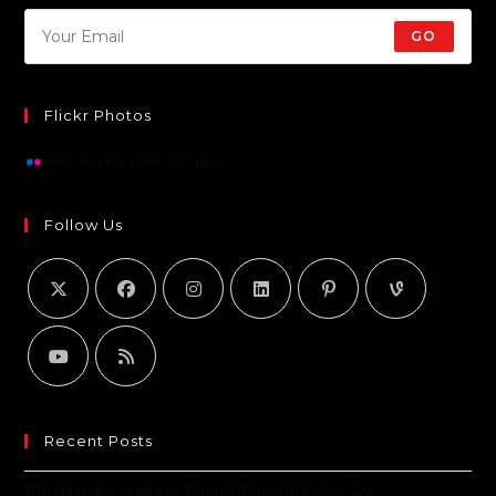
GO
Flickr Photos
Ver atualizações do Flickr
Follow Us
Recent Posts
The Ultimate Guide to Casino Roulette Free Play