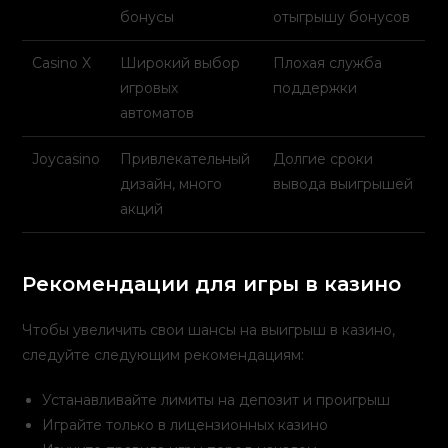
бонусы
отыгрышу бонусов
Casino X
Широкий выбор
Плохая служба
игровых
поддержки
автоматов
Joycasino
Привлекательный
Долгие сроки
дизайн, много
вывода выигрышей
акций
Рекомендации для игры в казино
Чтобы увеличить свои шансы на выигрыш в казино,
следуйте следующим рекомендациям:
Устанавливайте лимиты на депозит и проигрыш
Играйте только в лицензионных казино