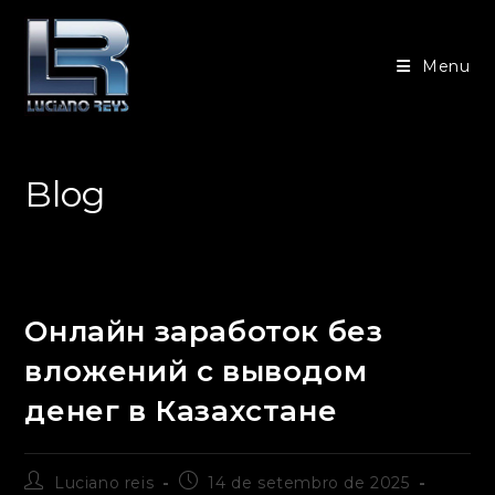
Ir
para
Menu
o
conteúdo
Blog
Онлайн заработок без
вложений с выводом
денег в Казахстане
Autor
Post
Luciano reis
14 de setembro de 2025