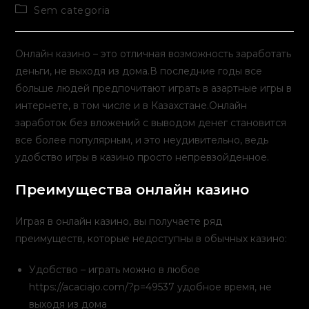
do
publicado:
Categoria
Sem categoria
post:
do
post:
Онлайн казино – это отличная возможность заработать
деньги, не выходя из дома.В последние годы все
больше людей предпочитают играть в азартные игры в
интернете, в том числе и в Казахстане.Онлайн
заработок без вложений с выводом денег становится
все более популярным, и это неудивительно, ведь
удобство игры в казино просто непревзойденное.
Преимущества онлайн казино
Играя в онлайн казино, вы получаете ряд
преимуществ, которые недоступны в обычных казино:
Удобство – играть можно в любое
https://acaciajo.com/?p=49537 удобное время, не
выходя из дома