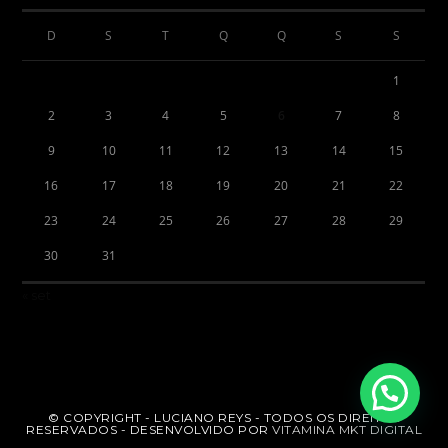
D
S
T
Q
Q
S
S
1
2
3
4
5
6
7
8
9
10
11
12
13
14
15
16
17
18
19
20
21
22
23
24
25
26
27
28
29
30
31
« set
© COPYRIGHT - LUCIANO REYS - TODOS OS DIREITOS
RESERVADOS - DESENVOLVIDO POR
VITAMINA MKT DIGITAL