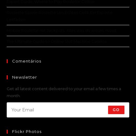
Expert Guide: Where to Play Roulette Online
Roulette Spiele Roulette Um Echtes Geld: Ein Experte
Leitfaden
Mobile Roulette mit Jackpots: Alles was du wissen musst
The Ultimate Guide to Online Slot Machine Casinos
Comentários
Newsletter
Get all latest content delivered to your email a few times a
month.
GO
Flickr Photos