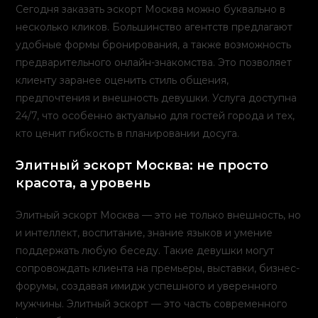
Сегодня заказать эскорт Москва можно буквально в
несколько кликов. Большинство агентств предлагают
удобные формы бронирования, а также возможность
предварительного онлайн-знакомства. Это позволяет
клиенту заранее оценить стиль общения,
предпочтения и внешность девушки. Услуга доступна
24/7, что особенно актуально для гостей города и тех,
кто ценит гибкость в планировании досуга.
Элитный эскорт Москва: не просто
красота, а уровень
Элитный эскорт Москва — это не только внешность, но
и интеллект, воспитание, знание языков и умение
поддержать любую беседу. Такие девушки могут
сопровождать клиента на премьеры, выставки, бизнес-
форумы, создавая имидж успешного и уверенного
мужчины. Элитный эскорт — это часть современного