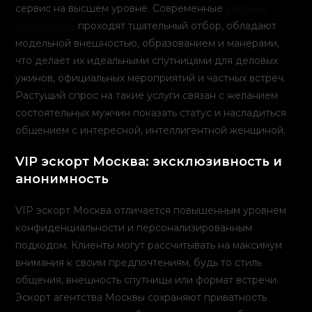
сервис на высшем уровне. Современные
элитные
эскортницы
проходят тщательный отбор, обладают
модельной внешностью, образованием и манерами,
что делает их идеальными спутницами для деловых
ужинов, официальных мероприятий и частных встреч.
Растущий спрос на такие услуги связан с желанием
состоятельных мужчин показать статус и насладиться
общением с интересной, интеллигентной женщиной.
VIP эскорт Москва: эксклюзивность и
анонимность
VIP эскорт Москва отличается повышенным уровнем
конфиденциальности и персонализированным
подходом. Клиенты могут рассчитывать на максимум
внимания к своим предпочтениям, будь то стиль
общения, внешность спутницы или формат встречи.
Эскорт агентства Москвы сохраняют приватность