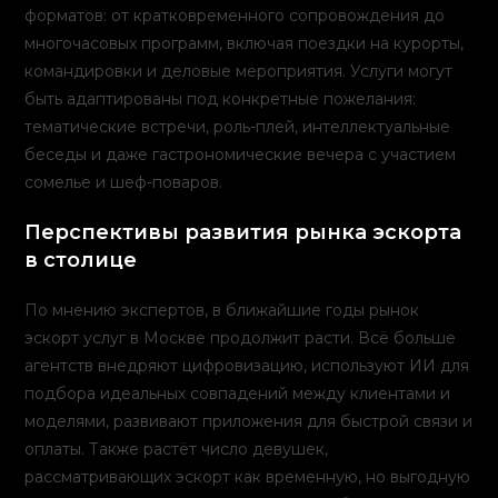
форматов: от кратковременного сопровождения до
многочасовых программ, включая поездки на курорты,
командировки и деловые мероприятия. Услуги могут
быть адаптированы под конкретные пожелания:
тематические встречи, роль-плей, интеллектуальные
беседы и даже гастрономические вечера с участием
сомелье и шеф-поваров.
Перспективы развития рынка эскорта
в столице
По мнению экспертов, в ближайшие годы рынок
эскорт услуг в Москве продолжит расти. Всё больше
агентств внедряют цифровизацию, используют ИИ для
подбора идеальных совпадений между клиентами и
моделями, развивают приложения для быстрой связи и
оплаты. Также растёт число девушек,
рассматривающих эскорт как временную, но выгодную