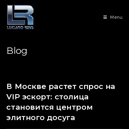
Ir
para
Menu
o
conteúdo
Blog
В Москве растет спрос на
VIP эскорт: столица
становится центром
элитного досуга