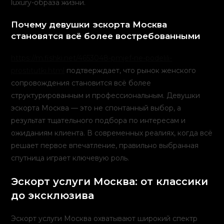
luxury-образа жизни.
Почему девушки эскорта Москва
становятся всё более востребованными
https://m.fishki.net/4653048-pmjef-ne-podelili-
prostitutki.html
подтверждает, что рынок женского
сопровождения становится всё более
структурированным и профессиональным. Девушки
эскорта Москва — это не спонтанный выбор, а
результат тщательного подбора по интересам и
ожиданиям клиента. В современных реалиях, когда всё
решает первое впечатление, правильно выбранная
спутница играет ключевую роль.
Эскорт услуги Москва: от классики
до эксклюзива
Эскорт услуги Москва охватывают широкий спектр