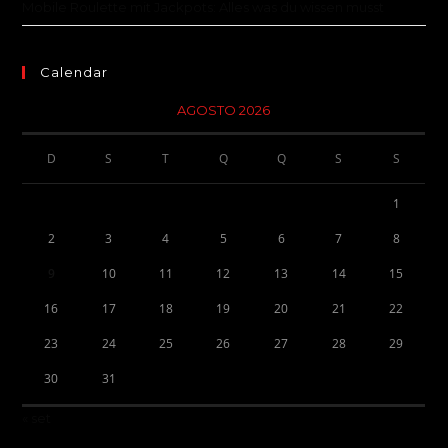
Mobile Roulette mit Jackpots: Alles was du wissen musst
Calendar
AGOSTO 2026
D
S
T
Q
Q
S
S
1
2
3
4
5
6
7
8
9
10
11
12
13
14
15
16
17
18
19
20
21
22
23
24
25
26
27
28
29
30
31
« set