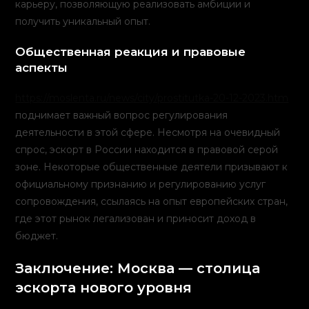
карьеру, позволяющую реализовать амбиции и
получить уникальный опыт.
Общественная реакция и правовые
аспекты
https://moslenta.ru/news/city/prostitutka-20-12-2023.htm
поднимает важный вопрос регулирования
деятельности в этой сфере. Несмотря на очевидный
спрос, эскорт в России находится в правовой серой
зоне. Некоторые общественные деятели призывают к
официальному признанию и регулированию услуг
сопровождения, ссылаясь на опыт европейских стран,
где этот рынок легализован и приносит доход в
бюджет.
Заключение: Москва — столица
эскорта нового уровня